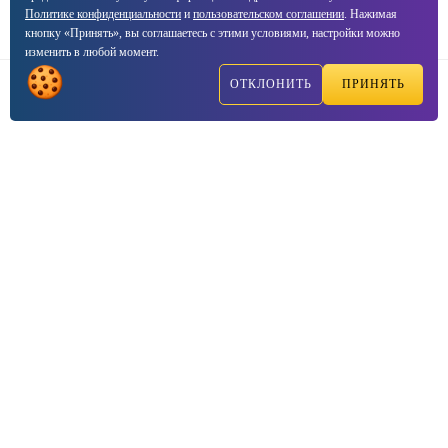
Политике конфиденциальности
и
пользовательском соглашении
. Нажимая
кнопку «Принять», вы соглашаетесь с этими условиями, настройки можно
изменить в любой момент.
ОТКЛОНИТЬ
ПРИНЯТЬ
Написать
Позвонить
Реквизиты компании
ООО
Септима
ОГРН
1177746711977
ИНН
7725385400
Банк
АО Райффайзенбанк