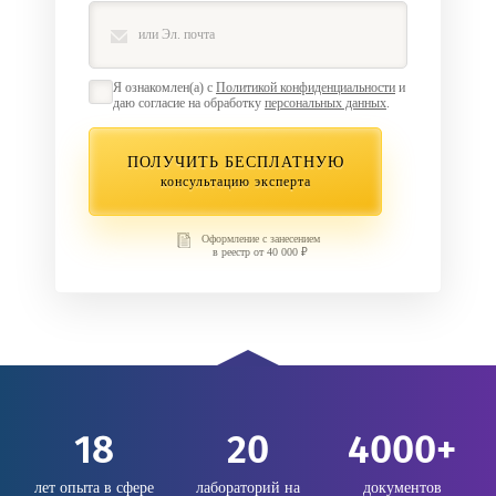
Я ознакомлен(а) с
Политикой конфиденциальности
и
даю согласие на обработку
персональных данных
.
ПОЛУЧИТЬ БЕСПЛАТНУЮ
консультацию эксперта
Оформление с занесением
в реестр от 40 000 ₽
18
20
4000+
лет опыта в сфере
лабораторий на
документов