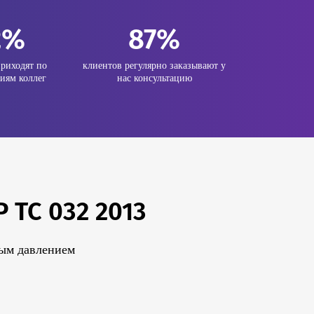
2%
87%
риходят по
клиентов регулярно заказывают у
иям коллег
нас консультацию
 ТС 032 2013
ным давлением