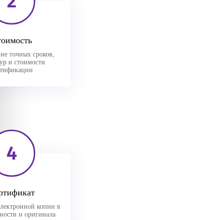
2
тоимость
ие точных сроков,
ур и стоимости
ртификации
4
ртификат
лектронной копии в
вности и оригинала