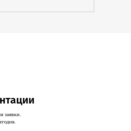
 документа, нарушителя ожидают жесткие
тивной ответственности. Комиссия вправе
фицированный товар из оборота, взыскать
тановить деятельность компании, ИП, если
бное решение.
ификации в Омске помогает
м лицам в сжатые сроки узаконить бизнес.
лексную помощь в оформлении
документов на все виды продукции.
заявки! Работаем в формате «одного окна»
ого участия!
ентации
я заявки.
егодня.