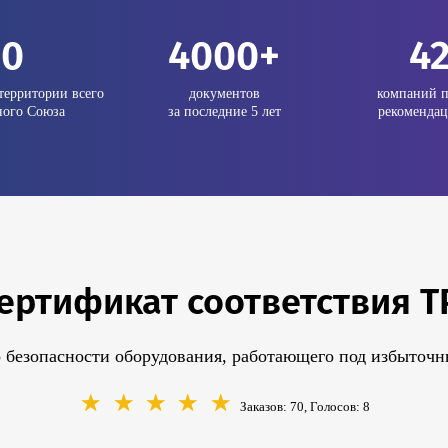
20
4000+
4
территории всего
документов
компаний п
ого Союза
за последние 5 лет
рекомендац
ртификат соответствия ТР
 безопасности оборудования, работающего под избыточ
☆
☆
☆
☆
☆
Заказов: 70, Голосов:
8