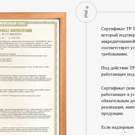
Сертификат ТР Т
который
подтвер
аккредитованной
соответствует у
требованиям.
Под действие ТР
работающее под
Сертификат (или
работающее в ус
обязательным до
реализация, имп
продукции.
Если надзорным 
внеплановой про