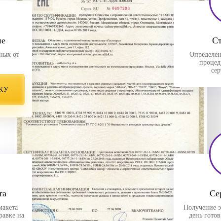
ие
С
ных от
Определен
процед
се
КУ
та
Се
макета
Получение э
равке на
день гото