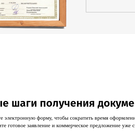
разрешительного
меры администра
вывести несерти
штраф или приос
на то будет суде
Наш Центр серт
заинтересованны
Оказывает комп
разрешительных 
Подавайте свои 
без Вашего личн
е шаги получения докум
е электронную форму, чтобы сократить время оформлени
те готовое заявление и коммерческое предложение уже с